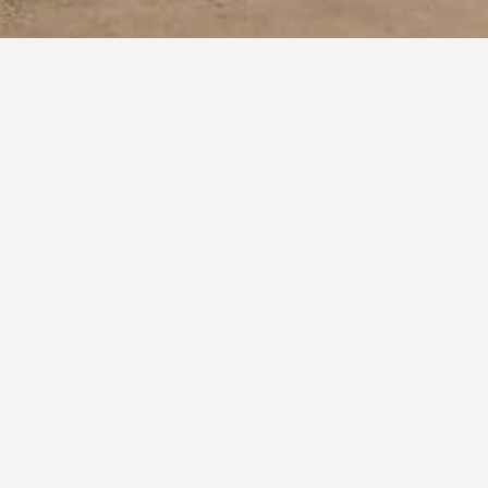
MAISON INDIVIDUELLE –
LAURENS
Privé
MAÎTRE D’OUVRAGE :
Mission Complète
MISSION :
2024
ANNÉE :
206 m²
SURFACE :
Réalisation des travaux interieurs et de menuiseries
PROGRAMME :