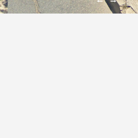
MAISON MÉDICALE – ST
ANDRÉ-DE-SANGONIS
Privé
MAÎTRE D’OUVRAGE :
Mission Permis de construire
MISSION :
2014
ANNÉE :
1 325 m²
SURFACE :