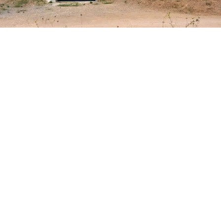
CENTRE D’ART DU DOMAINE DE ROUEÏRE – QUARANTE
Bâtiment public
,
Tertiaire